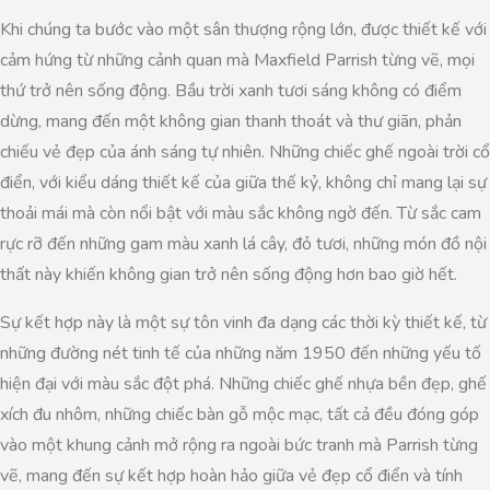
Khi chúng ta bước vào một sân thượng rộng lớn, được thiết kế với
cảm hứng từ những cảnh quan mà Maxfield Parrish từng vẽ, mọi
thứ trở nên sống động. Bầu trời xanh tươi sáng không có điểm
dừng, mang đến một không gian thanh thoát và thư giãn, phản
chiếu vẻ đẹp của ánh sáng tự nhiên. Những chiếc ghế ngoài trời cổ
điển, với kiểu dáng thiết kế của giữa thế kỷ, không chỉ mang lại sự
thoải mái mà còn nổi bật với màu sắc không ngờ đến. Từ sắc cam
rực rỡ đến những gam màu xanh lá cây, đỏ tươi, những món đồ nội
thất này khiến không gian trở nên sống động hơn bao giờ hết.
Sự kết hợp này là một sự tôn vinh đa dạng các thời kỳ thiết kế, từ
những đường nét tinh tế của những năm 1950 đến những yếu tố
hiện đại với màu sắc đột phá. Những chiếc ghế nhựa bền đẹp, ghế
xích đu nhôm, những chiếc bàn gỗ mộc mạc, tất cả đều đóng góp
vào một khung cảnh mở rộng ra ngoài bức tranh mà Parrish từng
vẽ, mang đến sự kết hợp hoàn hảo giữa vẻ đẹp cổ điển và tính