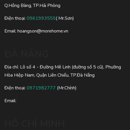
Q.Hồng Bàng, TP.Hải Phòng
Điện thoại:
0961993555
( Mr.Sơn)
Email:
hoangson@morehome.vn
ĐÀ NẴNG
Địa chỉ: Lô số 4 - Đường Mê Linh (đường số 5 cũ), Phường
Hòa Hiệp Nam, Quận Liên Chiểu, TP.Đà Nẵng
Điện thoại:
0971982777
(Mr.Chính)
Email:
HỒ CHÍ MINH