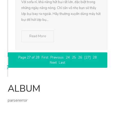
Với sofa nỉ, khả năng hút bụi rất lớn, đặc biệt trong
những ngày nắng nóng. Chỉ cần vỗ nhẹ bạn sẽ thấy
lớp bụi bay ra ngoài. Hãy thường xuyên dùng máy hút
bụi để hút lớp bụ...
Read More
Page 27 of 28
First
Previous
24
25
26
[27]
28
Next
Last
ALBUM
parsererror