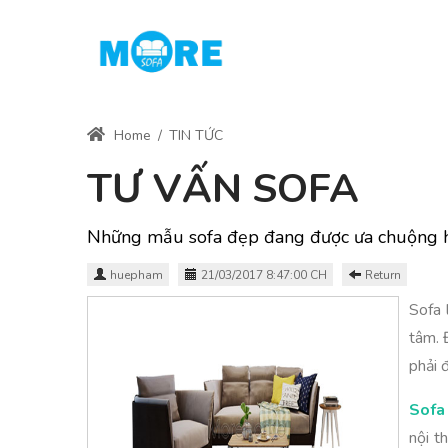
Home
/
TIN TỨC
TƯ VẤN SOFA
Những mẫu sofa đẹp đang được ưa chuộng h
huepham
21/03/2017 8:47:00 CH
Return
Sofa 
tâm. 
phải 
Sofa
nội t