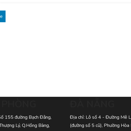
re
I PHÒNG
ĐÀ NẴNG
 Số 155 đường Bạch Đằng,
Địa chỉ: Lô số 4 - Đường Mê L
Thượng Lý, Q.Hồng Bàng,
(đường số 5 cũ), Phường Hòa