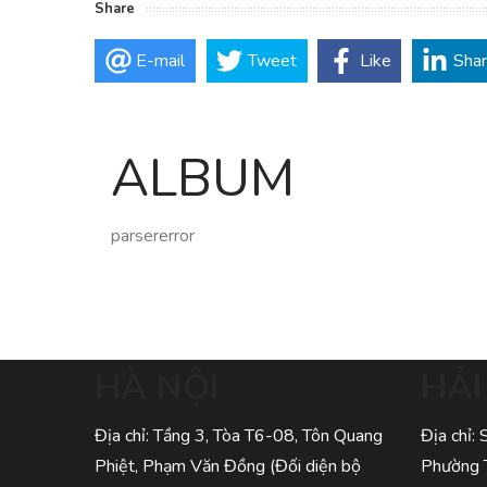
Share
E-mail
Tweet
Like
Sha
ALBUM
parsererror
HÀ NỘI
HẢ
Địa chỉ: Tầng 3, Tòa T6-08, Tôn Quang
Địa chỉ:
Phiệt, Phạm Văn Đồng (Đối diện bộ
Phường 