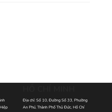
HỒ CHÍ MINH
inh
Địa chỉ: Số 10, Đường Số 33, Phường
 Hiệp
An Phú, Thành Phố Thủ Đức, Hồ Chí